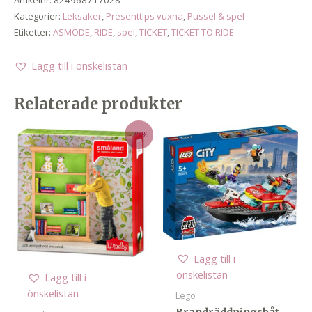
Kategorier:
Leksaker
,
Presenttips vuxna
,
Pussel & spel
Etiketter:
ASMODE
,
RIDE
,
spel
,
TICKET
,
TICKET TO RIDE
Lägg till i önskelistan
Relaterade produkter
-25%
Lägg till i
önskelistan
Lägg till i
önskelistan
Lego