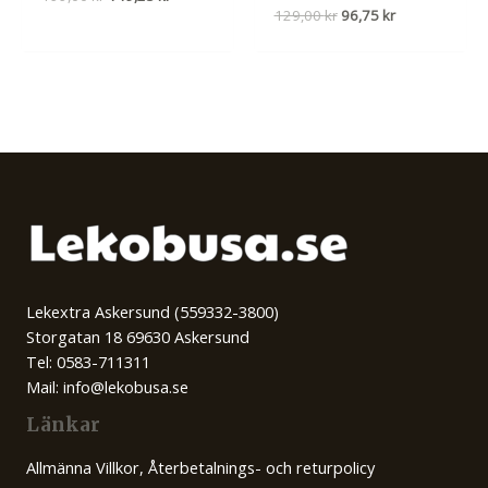
ursprungliga
nuvarande
Det
Det
129,00
kr
96,75
kr
priset
priset
ursprungliga
nuvarande
var:
är:
priset
priset
199,00 kr.
149,25 kr.
var:
är:
129,00 kr.
96,75 kr.
Lekextra Askersund (559332-3800)
Storgatan 18 69630 Askersund
Tel: 0583-711311
Mail: info@lekobusa.se
Länkar
Allmänna Villkor, Återbetalnings- och returpolicy