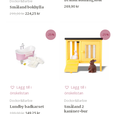
Brandräddningsbåt
Dockor&Barbie
269,90
kr
Småland bokhylla
Det
Det
299,00
kr
224,25
kr
ursprungliga
nuvarande
priset
priset
var:
är:
299,00 kr.
224,25 kr.
-25%
-25%
Lägg till i
Lägg till i
önskelistan
önskelistan
Dockor&Barbie
Dockor&Barbie
Lundby badkarset
Småland 2
kaniner+bur
Det
Det
199,00
kr
149,25
kr