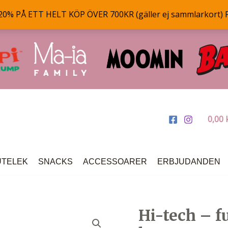
% PÅ ETT HELT KÖP ÖVER 700KR (gäller ej sammlarkort) 
0,00
UTELEK
SNACKS
ACCESSOARER
ERBJUDANDEN
Hi-tech – fu