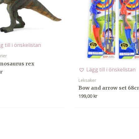
g till i önskelistan
rier
nosaurus rex
Lägg till i önskelistan
kr
Leksaker
Bow and arrow set 68
199,00
kr