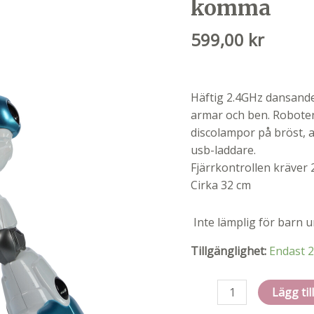
komma
599,00
kr
Häftig 2.4GHz dansande
armar och ben. Roboten
discolampor på bröst, 
usb-laddare.
Fjärrkontrollen kräver 2
Cirka 32 cm
Inte lämplig för barn u
Tillgänglighet:
Endast 2
Hi-
Lägg til
tech