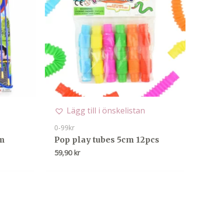
Lägg till i önskelistan
0-99kr
cm
Pop play tubes 5cm 12pcs
59,90
kr