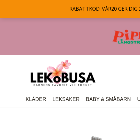
RABATTKOD: VÅR20 GER DIG 20
Hoppa
till
innehåll
KLÄDER
LEKSAKER
BABY & SMÅBARN