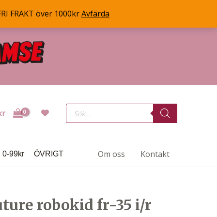
FRI FRAKT över 1000kr
Avfärda
Products
kr
search
Om oss
Kontakt
0-99kr
ÖVRIGT
ture robokid fr-35 i/r