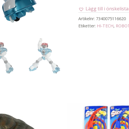
-
Lägg till i önskelist
future
robokid
Artikelnr:
7340075116620
fr-
Etiketter:
HI-TECH
,
ROBO
35
i/r
komma
mängd