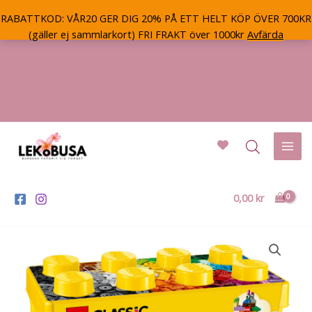
RABATTKOD: VÅR20 GER DIG 20% PÅ ETT HELT KÖP ÖVER 700KR
(gäller ej sammlarkort) FRI FRAKT över 1000kr
Avfärda
Hoppa
till
innehåll
Mai
Men
0,00
kr