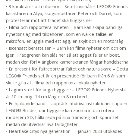
• 3 karaktärer och tillbehör – Setet innehåller LEGO® Friends
karaktärerna Aliya, skogsarbetaren Peter och Darrel, som
protesterar mot att trädet ska huggas ner
• Filma och rapportera nyheten – Barn kan skapa oändliga
nyhetsinslag med tillbehören, som en walkie-talkie, en
mikrofon, en uggla med ett ägg, en skylt och en motorsåg
• Iscensätt berättelsen – Barn kan filma nyheter om och om
igen. Trädgrenen kan slås ner så att ägget faller ur boet,
medan den förl = ängbara kamerakranen fångar händelserna
• En present för fältreportrar fältet och naturälskare – Detta
LEGO® Friends set är en presentidé för barn från 6 år som
skulle gilla att filma och rapportera lokala nyheter
• Lagom stort för unga byggare – LEGO® Friends Nyhetsbil
är 10 cm hög, 14 cm lång och 8 cm bred
• En hjälpande hand – Upptäck intuitiva instruktioner i appen
LEGO® Builder, där byggare kan zooma in och rotera
modeller i 3D, hålla reda på sina framsteg och spara set
medan de utvecklar nya färdigheter
• Heartlake Citys nya generation – I januari 2023 utökades