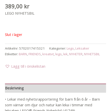
389,00
kr
LEGO NYHETSBIL
Slut i lager
Artikelnr:
5702017415321
Kategorier:
Lego
,
Leksaker
Etiketter:
BARN
,
FRIENDS
,
kreativt
,
lego
,
lek
,
NYHETER
,
NYHETSBIL
Lägg till i önskelistan
Beskrivning
• Lekar med nyhetsrapportering för barn från 6 år – Barn
som värnar om djur och natur kan leka i timmar med
leksaken LEGO® Friends Nyhetsbil (41749)