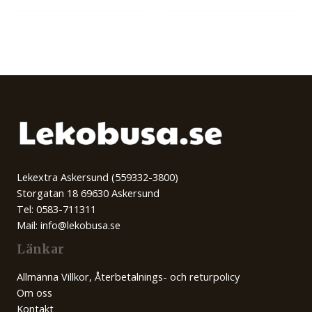
priset
priset
var:
är:
449,00 kr.
379,00 kr.
Lekextra Askersund (559332-3800)
Storgatan 18 69630 Askersund
Tel: 0583-711311
Mail: info@lekobusa.se
Länkar
Allmänna Villkor, Återbetalnings- och returpolicy
Om oss
Kontakt