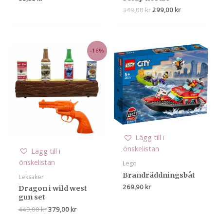
Det
Det
349,00
kr
299,00
kr
ursprungliga
nuvarande
priset
priset
var:
är:
349,00 kr.
299,00 kr.
-16%
Lägg till i
önskelistan
Lägg till i
önskelistan
Lego
Brandräddningsbåt
Leksaker
269,90
kr
Dragon i wild west
gun set
Det
Det
449,00
kr
379,00
kr
ursprungliga
nuvarande