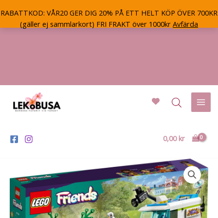
RABATTKOD: VÅR20 GER DIG 20% PÅ ETT HELT KÖP ÖVER 700KR
(gäller ej sammlarkort) FRI FRAKT över 1000kr
Avfärda
Hoppa
till
innehåll
Mai
Men
0,00
kr