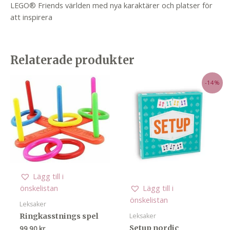
LEGO® Friends världen med nya karaktärer och platser för
att inspirera
Relaterade produkter
-14%
Lägg till i
önskelistan
Lägg till i
önskelistan
Leksaker
Ringkasstnings spel
Leksaker
Setup nordic
99,90
kr