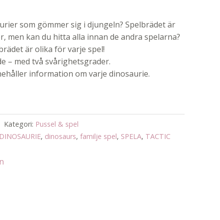
aurier som gömmer sig i djungeln? Spelbrädet är
ler, men kan du hitta alla innan de andra spelarna?
rädet är olika för varje spel!
de – med två svårighetsgrader.
ehåller information om varje dinosaurie.
Kategori:
Pussel & spel
DINOSAURIE
,
dinosaurs
,
familje spel
,
SPELA
,
TACTIC
an