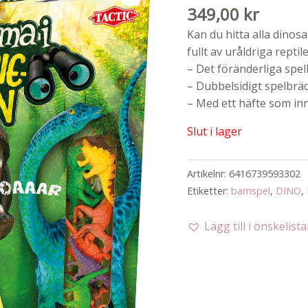
349,00
kr
Kan du hitta alla dinos
fullt av uråldriga repti
– Det föränderliga spelb
– Dubbelsidigt spelbrä
– Med ett häfte som inn
Slut i lager
Artikelnr:
6416739593302
Etiketter:
barnspel
,
DINO
,
Lägg till i önskelist