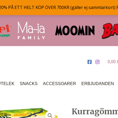
% PÅ ETT HELT KÖP ÖVER 700KR (gäller ej sammlarkort) 
0,00
UTELEK
SNACKS
ACCESSOARER
ERBJUDANDEN
Kurragömma