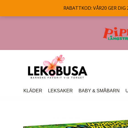
RABATTKOD: VÅR20 GER DIG 20
Hoppa
till
innehåll
KLÄDER
LEKSAKER
BABY & SMÅBARN