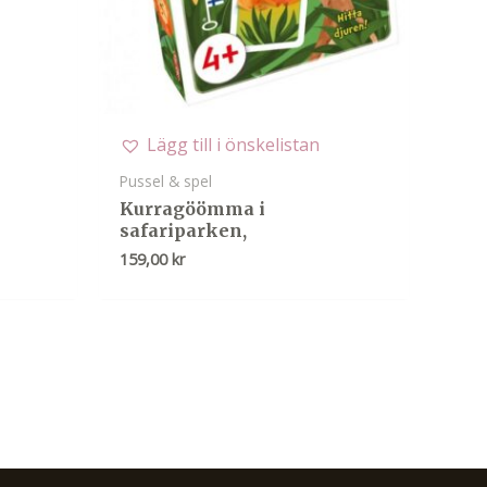
Lägg till i önskelistan
Pussel & spel
Kurragöömma i
safariparken,
159,00
kr