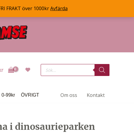
FRI FRAKT över 1000kr
Avfärda
Products
kr
search
Om oss
Kontakt
0-99kr
ÖVRIGT
 i dinosaurieparken