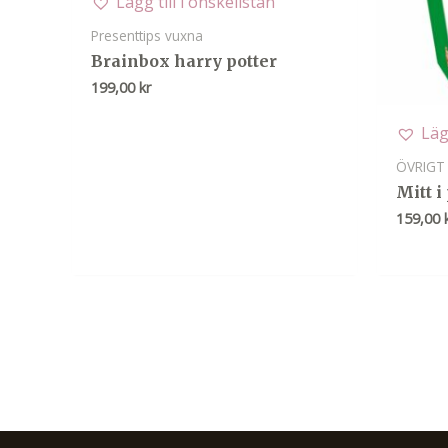
Lägg till i önskelistan
Presenttips vuxna
Brainbox harry potter
199,00
kr
Läg
ÖVRIGT
Mitt i
159,00