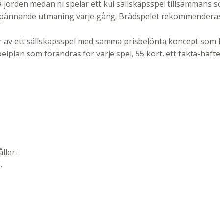
jorden medan ni spelar ett kul sällskapsspel tillsammans so
n spännande utmaning varje gång. Brädspelet rekommenderas 
av ett sällskapsspel med samma prisbelönta koncept som K
pelplan som förändras för varje spel, 55 kort, ett fakta-hä
ller:
.