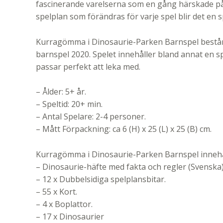
fascinerande varelserna som en gång härskade på 
spelplan som förändras för varje spel blir det e
Kurragömma i Dinosaurie-Parken Barnspel består 
barnspel 2020. Spelet innehåller bland annat en s
passar perfekt att leka med.
– Ålder: 5+ år.
– Speltid: 20+ min.
– Antal Spelare: 2-4 personer.
– Mått Förpackning: ca 6 (H) x 25 (L) x 25 (B) cm.
Kurragömma i Dinosaurie-Parken Barnspel innehå
– Dinosaurie-häfte med fakta och regler (Svenska)
– 12 x Dubbelsidiga spelplansbitar.
– 55 x Kort.
– 4 x Boplattor.
– 17 x Dinosaurier