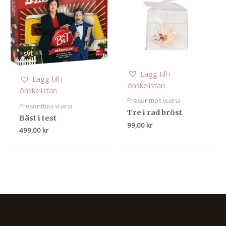
Lägg till i
Lägg till i
önskelistan
önskelistan
Presenttips vuxna
Presenttips vuxna
Tre i rad bröst
Bäst i test
99,00
kr
499,00
kr