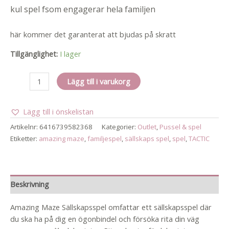
var:
är:
kul spel fsom engagerar hela familjen
399,00 kr.
299,00 kr.
här kommer det garanterat att bjudas på skratt
Tillgänglighet:
I lager
Amazing
Lägg till i varukorg
maze
mängd
Lägg till i önskelistan
Artikelnr:
6416739582368
Kategorier:
Outlet
,
Pussel & spel
Etiketter:
amazing maze
,
familjespel
,
sällskaps spel
,
spel
,
TACTIC
Beskrivning
Amazing Maze Sällskapsspel omfattar ett sällskapsspel där
du ska ha på dig en ögonbindel och försöka rita din väg