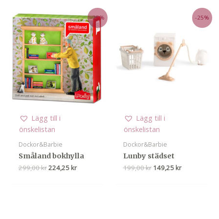
359,00 kr.
299,00 kr.
var:
är:
129,00 kr.
96,75 kr.
-25%
-25%
Lägg till i
Lägg till i
önskelistan
önskelistan
Dockor&Barbie
Dockor&Barbie
Småland bokhylla
Lunby städset
Det
Det
Det
Det
299,00
kr
224,25
kr
199,00
kr
149,25
kr
ursprungliga
nuvarande
ursprungliga
nuvarande
priset
priset
priset
priset
var:
är:
var:
är:
299,00 kr.
224,25 kr.
199,00 kr.
149,25 kr.