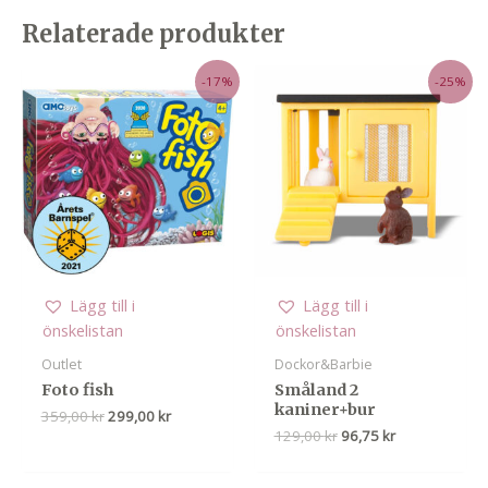
Relaterade produkter
-17%
-25%
Lägg till i
Lägg till i
önskelistan
önskelistan
Outlet
Dockor&Barbie
Foto fish
Småland 2
kaniner+bur
Det
Det
359,00
kr
299,00
kr
ursprungliga
nuvarande
Det
Det
129,00
kr
96,75
kr
priset
priset
ursprungliga
nuvarande
var:
är:
priset
priset