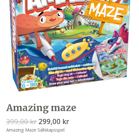
Amazing maze
Det
Det
399,00
kr
299,00
kr
ursprungliga
nuvarande
Amazing Maze Sällskapsspel
priset
priset