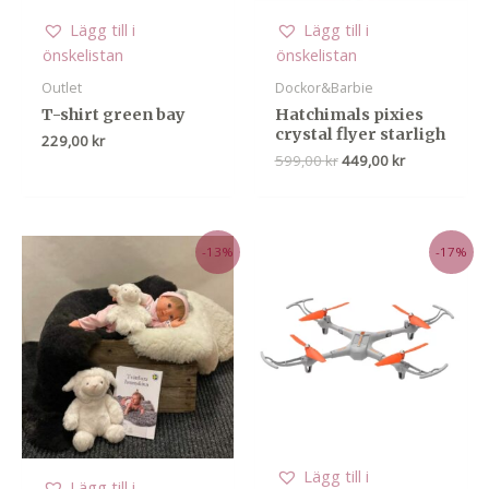
Lägg till i
Lägg till i
önskelistan
önskelistan
Outlet
Dockor&Barbie
T-shirt green bay
Hatchimals pixies
crystal flyer starligh
229,00
kr
Det
Det
599,00
kr
449,00
kr
ursprungliga
nuvarande
priset
priset
var:
är:
599,00 kr.
449,00 kr.
-13%
-17%
Lägg till i
Lägg till i