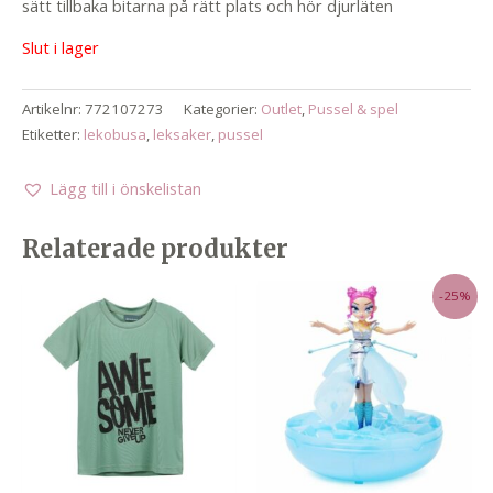
sätt tillbaka bitarna på rätt plats och hör djurläten
319,00 kr.
279,00 kr.
Slut i lager
Artikelnr:
772107273
Kategorier:
Outlet
,
Pussel & spel
Etiketter:
lekobusa
,
leksaker
,
pussel
Lägg till i önskelistan
Relaterade produkter
-25%