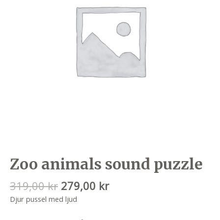
Zoo animals sound puzzle
Det
Det
319,00
kr
279,00
kr
ursprungliga
nuvarande
Djur pussel med ljud
priset
priset
var:
är: