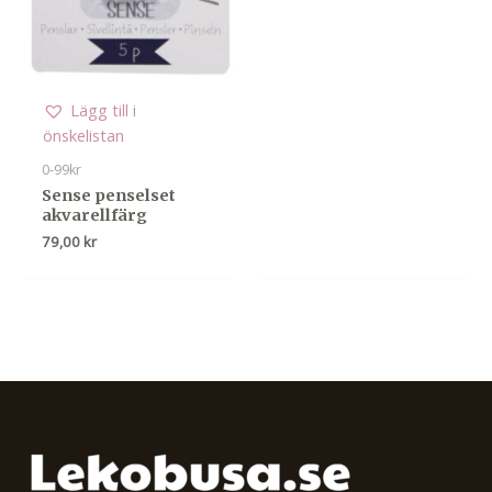
Lägg till i
önskelistan
0-99kr
Sense penselset
akvarellfärg
79,00
kr