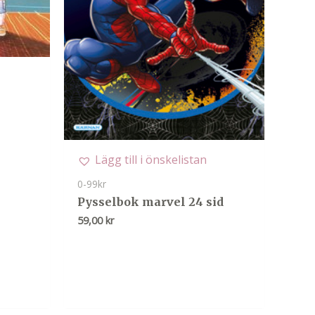
Lägg till i önskelistan
0-99kr
Pysselbok marvel 24 sid
59,00
kr