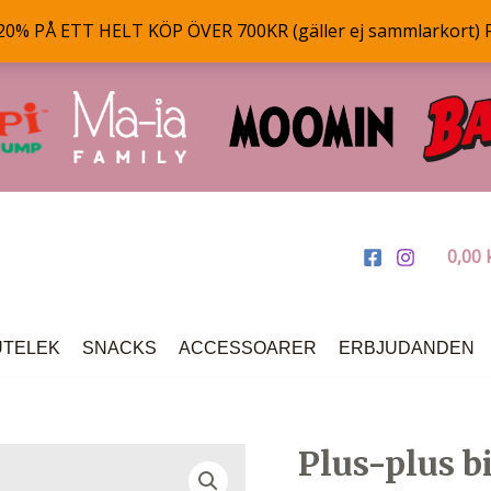
% PÅ ETT HELT KÖP ÖVER 700KR (gäller ej sammlarkort) 
0,00
UTELEK
SNACKS
ACCESSOARER
ERBJUDANDEN
Plus-plus bi