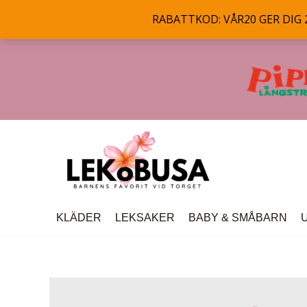
RABATTKOD: VÅR20 GER DIG 20
Hoppa
till
innehåll
KLÄDER
LEKSAKER
BABY & SMÅBARN