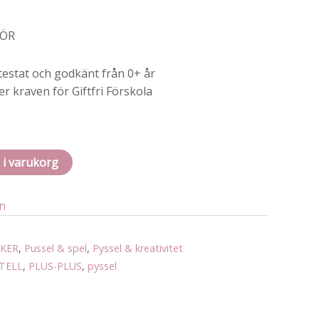
RÖR
testat och godkänt från 0+ år
er kraven för Giftfri Förskola
l i varukorg
an
AKER
,
Pussel & spel
,
Pyssel & kreativitet
TELL
,
PLUS-PLUS
,
pyssel