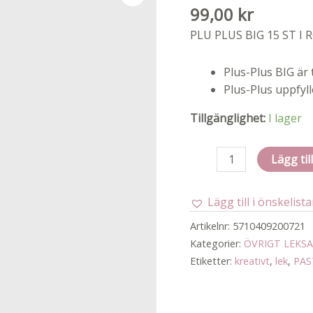
99,00
kr
PLU PLUS BIG 15 ST I 
Plus-Plus BIG är 
Plus-Plus uppfyll
Tillgänglighet:
I lager
Plus-
Lägg til
plus
big
Lägg till i önskelist
pastel
/
Artikelnr:
5710409200721
15pcs
Kategorier:
ÖVRIGT LEKS
tube
Etiketter:
kreativt
,
lek
,
PAS
mängd