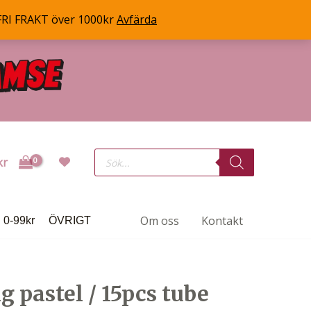
FRI FRAKT över 1000kr
Avfärda
Products
kr
search
Om oss
Kontakt
0-99kr
ÖVRIGT
g pastel / 15pcs tube