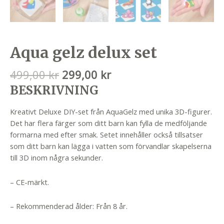
Aqua gelz delux set
Det
Det
499,00
kr
299,00
kr
ursprungliga
nuvarande
BESKRIVNING
priset
priset
var:
är:
Kreativt Deluxe DIY-set från AquaGelz med unika 3D-figurer.
499,00 kr.
299,00 kr.
Det har flera färger som ditt barn kan fylla de medföljande
formarna med efter smak. Setet innehåller också tillsatser
som ditt barn kan lägga i vatten som förvandlar skapelserna
till 3D inom några sekunder.
– CE-märkt.
– Rekommenderad ålder: Från 8 år.