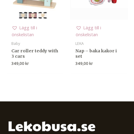
Lägg till i
Lägg till i
önskelistan
önskelistan
Baby
LEKA
Car roller teddy with
Nap – baka kakor i
3 cars
set
349,00
kr
349,00
kr