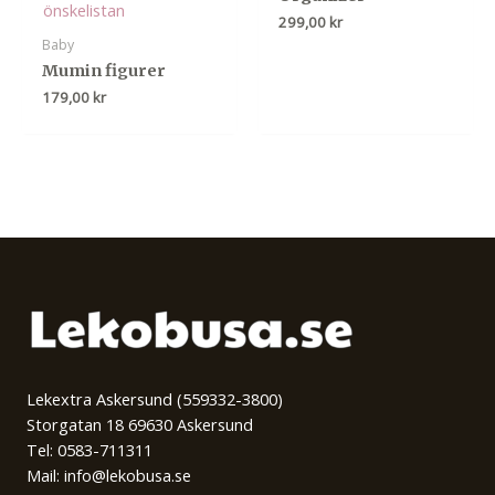
önskelistan
299,00
kr
Baby
Mumin figurer
179,00
kr
Lekextra Askersund (559332-3800)
Storgatan 18 69630 Askersund
Tel: 0583-711311
Mail: info@lekobusa.se