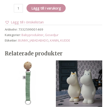
Kudde
Lägg till i varukorg
bunny
mängd
Lägg till i önskelistan
Artikelnr:
7332599001469
Kategorier:
Babyprodukter
,
Gosedjur
Etiketter:
BUNNY
,
JABADABADO
,
KANIN
,
KUDDE
Relaterade produkter