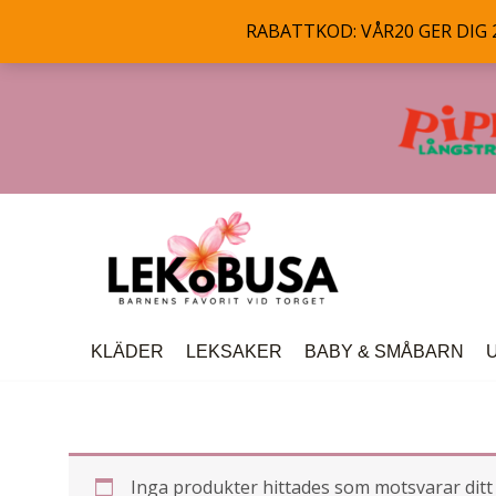
RABATTKOD: VÅR20 GER DIG 20
Hoppa
till
innehåll
KLÄDER
LEKSAKER
BABY & SMÅBARN
Inga produkter hittades som motsvarar ditt 