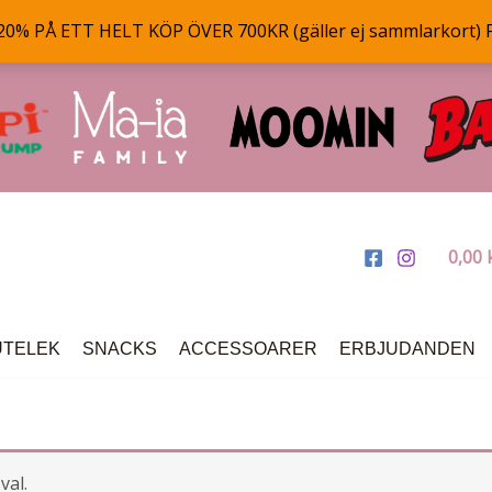
% PÅ ETT HELT KÖP ÖVER 700KR (gäller ej sammlarkort) 
0,00
UTELEK
SNACKS
ACCESSOARER
ERBJUDANDEN
val.