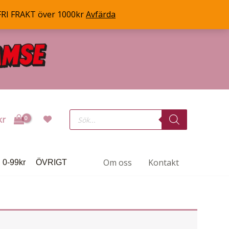
FRI FRAKT över 1000kr
Avfärda
Products
kr
search
Om oss
Kontakt
0-99kr
ÖVRIGT