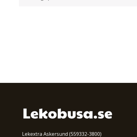
Lekextra Askersund (559332-3800)