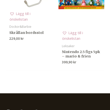
Lägg till i
önskelistan
Dockor&Barbie
Lägg till i
Skrållan bordsstol
önskelistan
229,00
kr
Leksaker
Nintendo 2.5 figs 5pk
– mario & frien
399,90
kr