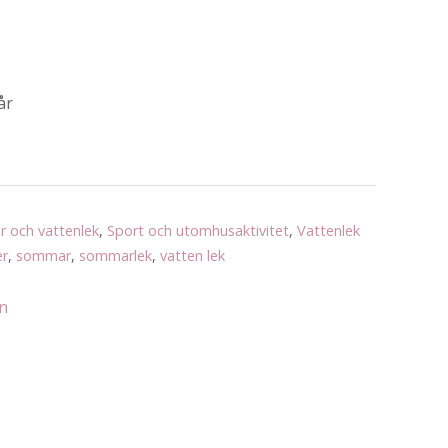
år
 och vattenlek
,
Sport och utomhusaktivitet
,
Vattenlek
er
,
sommar
,
sommarlek
,
vatten lek
an