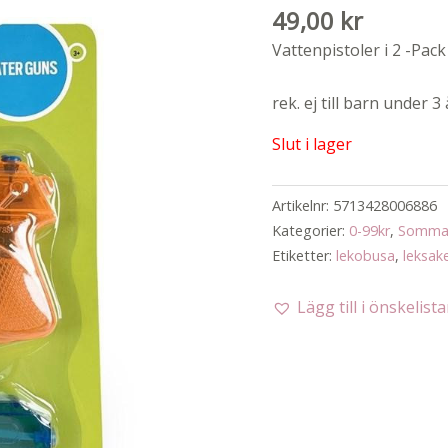
49,00
kr
Vattenpistoler i 2 -Pack
rek. ej till barn under 3 
Slut i lager
Artikelnr:
5713428006886
Kategorier:
0-99kr
,
Sommar
Etiketter:
lekobusa
,
leksak
Lägg till i önskelist