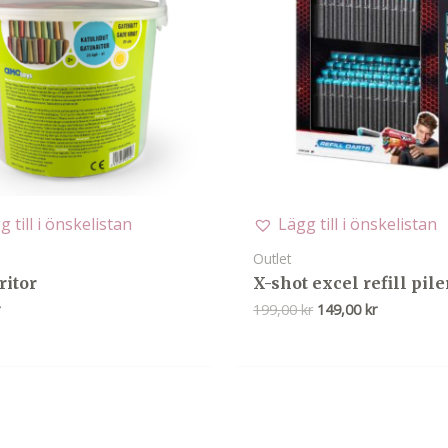
g till i önskelistan
Lägg till i önskelistan
Outlet
ritor
X-shot excel refill pile
Det
Det
r
199,00
kr
149,00
kr
ursprungliga
nuvarande
priset
priset
var:
är:
199,00 kr.
149,00 kr.