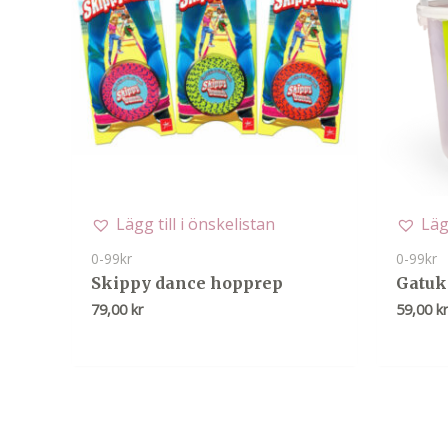
Lägg till i önskelistan
Läg
0-99kr
0-99kr
Skippy dance hopprep
Gatuk
79,00
kr
59,00
k