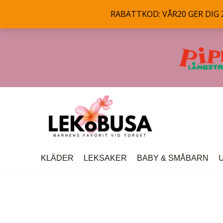
RABATTKOD: VÅR20 GER DIG 20
Hoppa
till
innehåll
KLÄDER
LEKSAKER
BABY & SMÅBARN