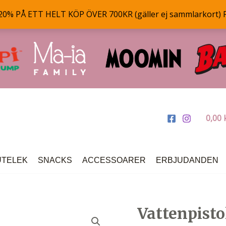
% PÅ ETT HELT KÖP ÖVER 700KR (gäller ej sammlarkort) 
0,00
UTELEK
SNACKS
ACCESSOARER
ERBJUDANDEN
Vattenpisto