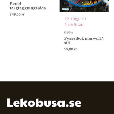
Penol
färgläggningslåda
349,00
kr
Lägg till i
önskelistan
0-99kr
Pysselbok marvel 24
sid
59,00
kr