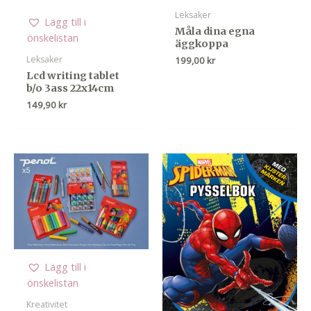
Leksaker
Lägg till i
Måla dina egna
önskelistan
äggkoppa
Leksaker
199,00
kr
Lcd writing tablet
b/o 3ass 22x14cm
149,90
kr
Lägg till i
önskelistan
Kreativitet