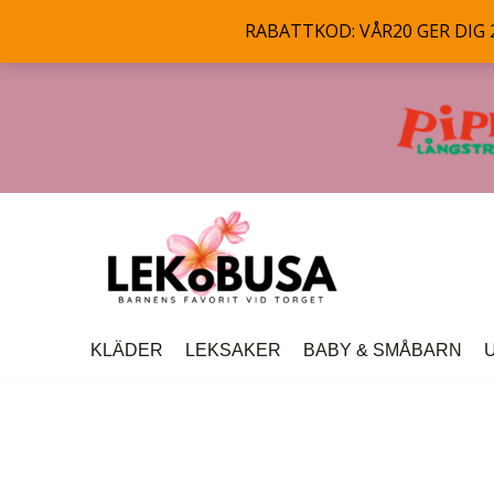
RABATTKOD: VÅR20 GER DIG 20
Hoppa
till
innehåll
KLÄDER
LEKSAKER
BABY & SMÅBARN