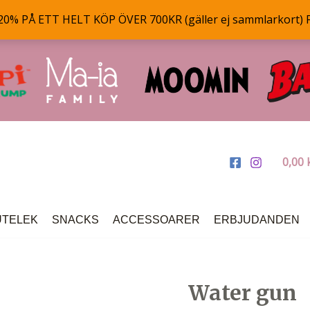
% PÅ ETT HELT KÖP ÖVER 700KR (gäller ej sammlarkort) 
0,00
UTELEK
SNACKS
ACCESSOARER
ERBJUDANDEN
Water gun