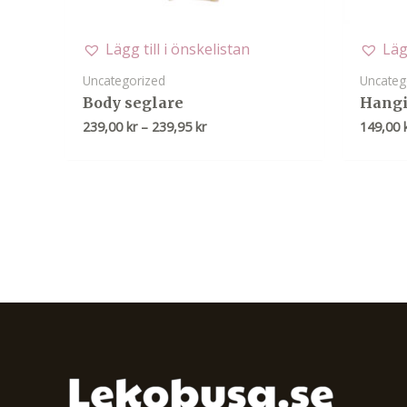
Lägg till i önskelistan
Läg
Uncategorized
Uncateg
Body seglare
Hangi
Prisintervall:
239,00
kr
–
239,95
kr
149,00
239,00 kr
till
239,95 kr