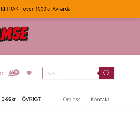
FRI FRAKT över 1000kr
Avfärda
Products
kr
search
Om oss
Kontakt
0-99kr
ÖVRIGT