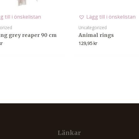
g till i önskelistan
Lägg till i önskelistan
orized
Uncategorized
ng grey reaper 90 cm
Animal rings
kr
129,95
kr
Länkar