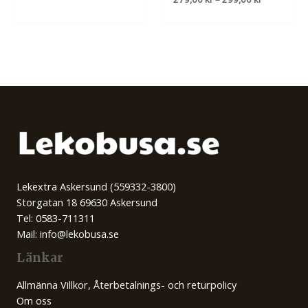
279,00 kr
till
299,00 kr
Lekextra Askersund (559332-3800)
Storgatan 18 69630 Askersund
Tel: 0583-711311
Mail: info@lekobusa.se
Länkar
Allmänna Villkor, Återbetalnings- och returpolicy
Om oss