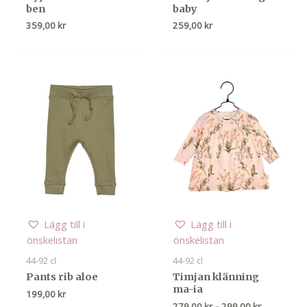
ben
baby
359,00
kr
259,00
kr
Lägg till i
Lägg till i
önskelistan
önskelistan
44-92 cl
44-92 cl
Pants rib aloe
Timjan klänning
ma-ia
199,00
kr
Prisinterval
279,00
kr
–
299,00
kr