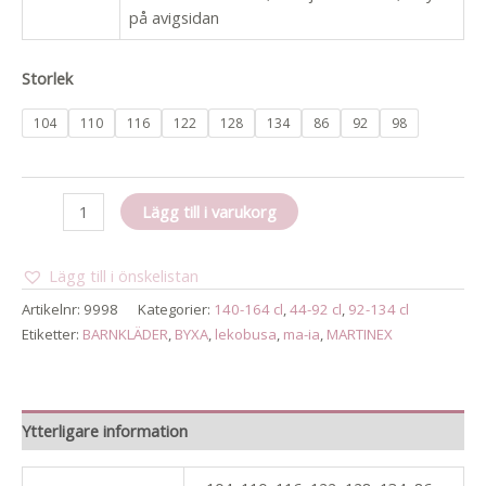
på avigsidan
Storlek
104
110
116
122
128
134
86
92
98
Velourbyxa
Lägg till i varukorg
ma-
ia
Lägg till i önskelistan
mängd
Artikelnr:
9998
Kategorier:
140-164 cl
,
44-92 cl
,
92-134 cl
Etiketter:
BARNKLÄDER
,
BYXA
,
lekobusa
,
ma-ia
,
MARTINEX
Ytterligare information