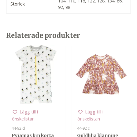
104, 110, 116, 122, 128, 134, 86,
Storlek
92, 98
Relaterade produkter
Lägg till i
Lägg till i
önskelistan
önskelistan
44-92 cl
44-92 cl
Pyjamas bin korta
Guldlilja klänning