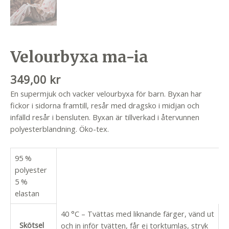
Velourbyxa ma-ia
349,00
kr
En supermjuk och vacker velourbyxa för barn. Byxan har
fickor i sidorna framtill, resår med dragsko i midjan och
infälld resår i bensluten. Byxan är tillverkad i återvunnen
polyesterblandning. Öko-tex.
95 %
polyester
5 %
elastan
40 °C – Tvättas med liknande färger, vänd ut
Skötsel
och in inför tvätten, får ej torktumlas, stryk