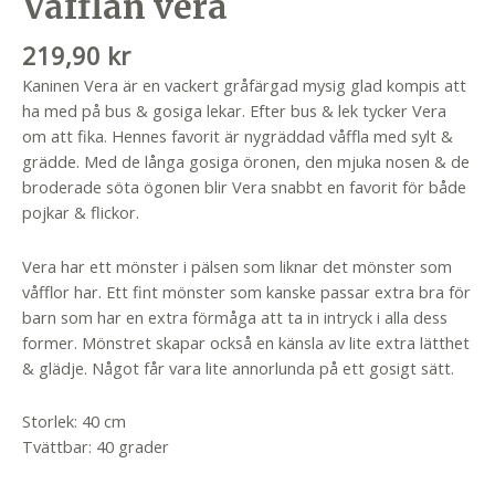
Våfflan vera
219,90
kr
Kaninen Vera är en vackert gråfärgad mysig glad kompis att
ha med på bus & gosiga lekar. Efter bus & lek tycker Vera
om att fika. Hennes favorit är nygräddad våffla med sylt &
grädde. Med de långa gosiga öronen, den mjuka nosen & de
broderade söta ögonen blir Vera snabbt en favorit för både
pojkar & flickor.
Vera har ett mönster i pälsen som liknar det mönster som
våfflor har. Ett fint mönster som kanske passar extra bra för
barn som har en extra förmåga att ta in intryck i alla dess
former. Mönstret skapar också en känsla av lite extra lätthet
& glädje. Något får vara lite annorlunda på ett gosigt sätt.
Storlek: 40 cm
Tvättbar: 40 grader