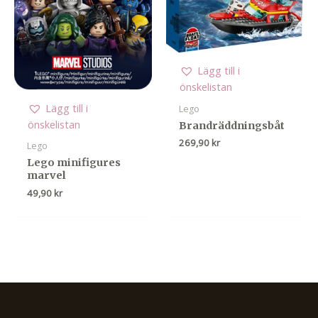
Lägg till i
önskelistan
Lägg till i
Lego
önskelistan
Brandräddningsbåt
269,90
kr
Lego
Lego minifigures
marvel
49,90
kr