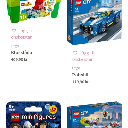
Lägg till i
önskelistan
Lego
Lägg till i
Klosslåda
önskelistan
409,90
kr
Lego
Polisbil
119,90
kr