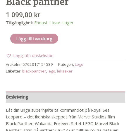
Black panther
1 099,00
kr
Tillgänglighet:
Endast 1 kvar i lager
Black
Lägg till i varukorg
panther
mängd
Lägg till i önskelistan
Artikelnr:
5702017154589
Kategori:
Lego
Etiketter:
blackpanther
,
lego
,
leksaker
Beskrivning
Låt din unga superhjälte ta kommandot på Royal Sea
Leopard – det ikoniska skeppet från Marvel Studios film
Black Panther: Wakanda Forever. Setet LEGO Marvel Black
Panther: strid på vattnet (76214) är fullt av roliga detaljer