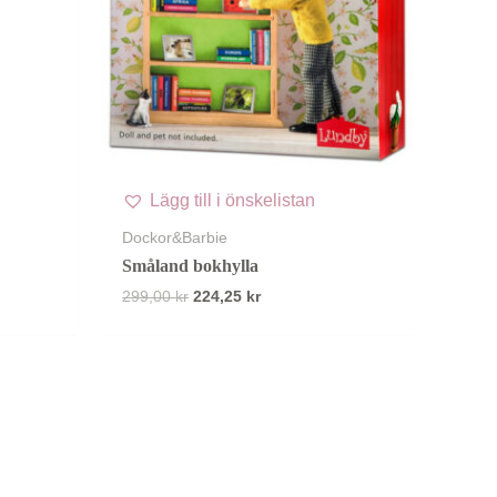
Lägg till i önskelistan
Dockor&Barbie
Småland bokhylla
Det
Det
299,00
kr
224,25
kr
ursprungliga
nuvarande
priset
priset
var:
är:
299,00 kr.
224,25 kr.