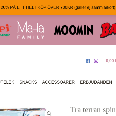
% PÅ ETT HELT KÖP ÖVER 700KR (gäller ej sammlarkort) 
0,00
UTELEK
SNACKS
ACCESSOARER
ERBJUDANDEN
Tra terran spi