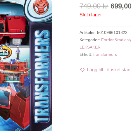
Det
749,00
kr
699,0
urspr
Slut i lager
priset
var:
Artikelnr:
5010996101822
749,00
Kategorier:
Fordon&radiosty
LEKSAKER
Etikett:
transformers
Lägg till i önskelistan