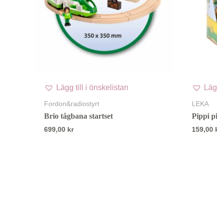
Lägg till i önskelistan
Lägg
Fordon&radiostyrt
LEKA
Brio tågbana startset
Pippi p
699,00
kr
159,00