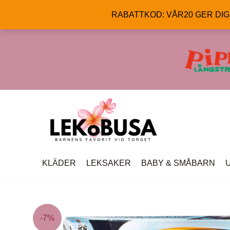
RABATTKOD: VÅR20 GER DIG 20
Hoppa
till
innehåll
KLÄDER
LEKSAKER
BABY & SMÅBARN
-7%