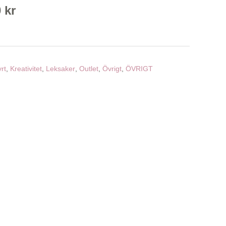
Det
0
kr
ungliga
nuvarande
priset
är:
 kr.
699,00 kr.
rt
,
Kreativitet
,
Leksaker
,
Outlet
,
Övrigt
,
ÖVRIGT