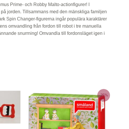
us Prime- och Robby Malto-actionfigurer! I
tts på jorden. Tillsammans med den mänskliga familjen
ark Spin Changer-figurerna ingår populära karaktärer
ns omvandling från fordon till robot i tre manuella
nnande snurrning! Omvandla till fordonsläget igen i
-25%