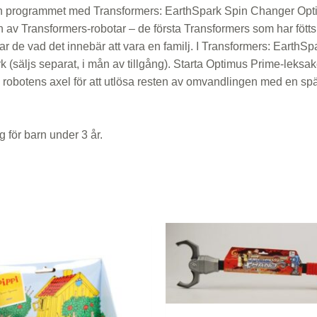
 programmet med Transformers: EarthSpark Spin Changer Optim
ion av Transformers-robotar – de första Transformers som har fö
de vad det innebär att vara en familj. I Transformers: EarthSp
(säljs separat, i mån av tillgång). Starta Optimus Prime-leksake
robotens axel för att utlösa resten av omvandlingen med en spä
för barn under 3 år.