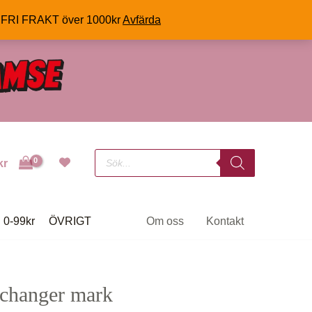
FRI FRAKT över 1000kr
Avfärda
Products
kr
search
0-99kr
ÖVRIGT
Om oss
Kontakt
nchanger mark