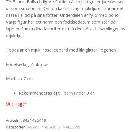
TY Beanie Balls (tidigare Puffies) är mjuka gosedjur som ser
ut som små bollar. Om du kastar iväg mjukdjuret landar det
nästan alltid på sina fötter. Underdelen är fylld med bönor.
Varje figur har ett namn och födelsedatum som står på
lappen. Samla dina favoriter och få den sötaste samlingen av
mjukdjur.
Topaz är en mjuk, rosa leopard med lila glitter i ögonen.
Födelsedag: 4 oktober.
Mått: ca 7 cm.
Rekommenderas ej till barn under 3 år.
Slut i lager
Artikelnr:
8421425419
Kategorier:
0-99kr
,
TY & SQUISHMALLOWS