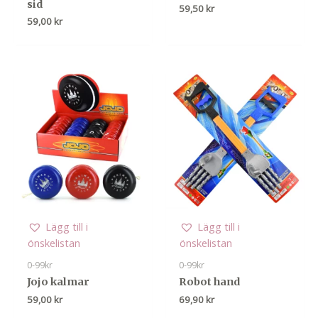
sid
59,50
kr
59,00
kr
Lägg till i
Lägg till i
önskelistan
önskelistan
0-99kr
0-99kr
Jojo kalmar
Robot hand
59,00
kr
69,90
kr