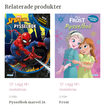
Relaterade produkter
Lägg till i
Lägg till i
önskelistan
önskelistan
0-99kr
0-99kr
Pysselbok marvel 24
Frost