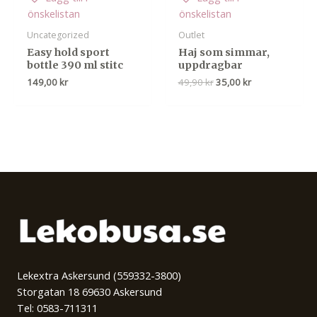
önskelistan
önskelistan
Uncategorized
Outlet
Easy hold sport
Haj som simmar,
bottle 390 ml stitc
uppdragbar
Det
Det
149,00
kr
49,90
kr
35,00
kr
ursprungliga
nuvarande
priset
priset
var:
är:
49,90 kr.
35,00 kr.
Lekextra Askersund (559332-3800)
Storgatan 18 69630 Askersund
Tel: 0583-711311