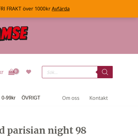
FRI FRAKT över 1000kr
Avfärda
Products
kr
search
Om oss
Kontakt
0-99kr
ÖVRIGT
/d parisian night 98