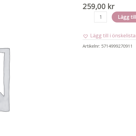
259,00
kr
T-
Lägg til
shirt
ls
Lägg till i önskelist
y/d
parisian
Artikelnr:
5714999270911
night
98
mängd