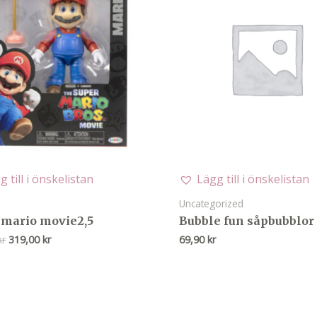
g till i önskelistan
Lägg till i önskelistan
Uncategorized
 mario movie2,5
Bubble fun såpbubblor 
Det
Det
kr
319,00
kr
69,90
kr
ursprungliga
nuvarande
priset
priset
var:
är:
399,00 kr.
319,00 kr.