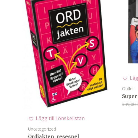
Läg
Outlet
Super
399,00
Lägg till i önskelistan
Uncategorized
Ordjakten, resespel