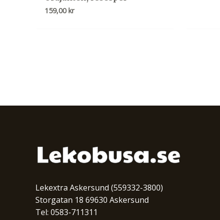
159,00
kr
Lekextra Askersund (559332-3800)
Storgatan 18 69630 Askersund
Tel: 0583-711311