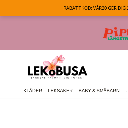
RABATTKOD: VÅR20 GER DIG 20
Hoppa
till
innehåll
KLÄDER
LEKSAKER
BABY & SMÅBARN