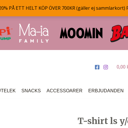
% PÅ ETT HELT KÖP ÖVER 700KR (gäller ej sammlarkort) 
0,00
UTELEK
SNACKS
ACCESSOARER
ERBJUDANDEN
T-shirt ls y