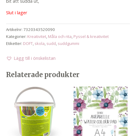
bit att sudda ut,
Slut i lager
Artikelnr:
7320343520090
Kategorier:
Kreativitet
,
Måla och rita
,
Pyssel & kreativitet
Etiketter:
DOFT
,
skola
,
sudd
,
suddgummi
Lägg till i önskelistan
Relaterade produkter