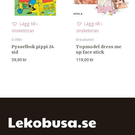
Lägg till i
Lägg till i
önskelistan
önskelistan
0-99kr
Kreativitet
Pysselbok pippi 24
Topmodel dress me
sid
up face stick
59,90
kr
119,00
kr