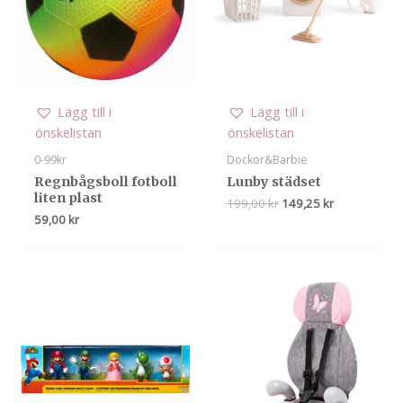
Lägg till i
Lägg till i
önskelistan
önskelistan
0-99kr
Dockor&Barbie
Regnbågsboll fotboll
Lunby städset
liten plast
Det
Det
199,00
kr
149,25
kr
ursprungliga
nuvarande
59,00
kr
priset
priset
var:
är:
199,00 kr.
149,25 kr.