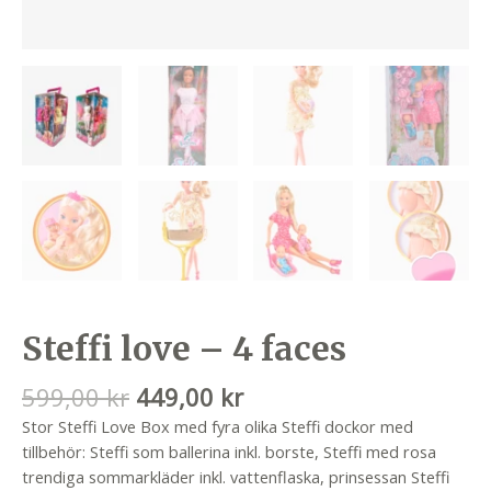
Steffi love – 4 faces
Det
Det
599,00
kr
449,00
kr
ursprungliga
nuvarande
Stor Steffi Love Box med fyra olika Steffi dockor med
priset
priset
tillbehör: Steffi som ballerina inkl. borste, Steffi med rosa
var:
är:
trendiga sommarkläder inkl. vattenflaska, prinsessan Steffi