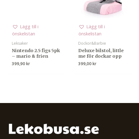
Lägg till i
Lägg till i
önskelistan
önskelistan
Leksaker
Dockor&Barbie
Nintendo 2.5 figs 5pk
Deluxe bilstol, little
– mario & frien
me för dockar opp
399,90
kr
399,00
kr