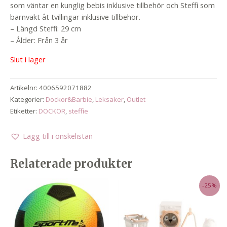
599,00 kr.
449,00 kr.
som väntar en kunglig bebis inklusive tillbehör och Steffi som
barnvakt åt tvillingar inklusive tillbehör.
– Längd Steffi: 29 cm
– Ålder: Från 3 år
Slut i lager
Artikelnr:
4006592071882
Kategorier:
Dockor&Barbie
,
Leksaker
,
Outlet
Etiketter:
DOCKOR
,
steffie
Lägg till i önskelistan
Relaterade produkter
-25%