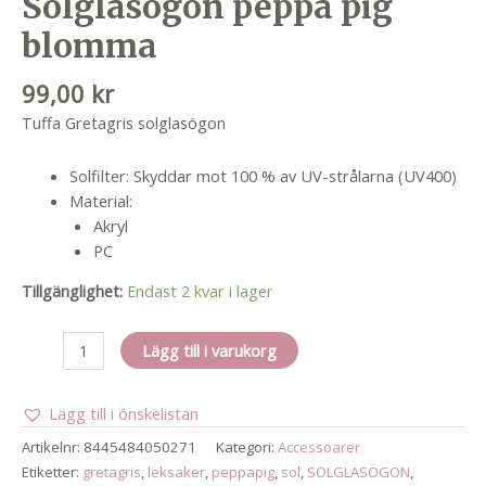
Solglasögon peppa pig
blomma
99,00
kr
Tuffa Gretagris solglasögon
Solfilter: Skyddar mot 100 % av UV-strålarna (UV400)
Material:
Akryl
PC
Tillgänglighet:
Endast 2 kvar i lager
Solglasögon
Lägg till i varukorg
peppa
pig
Lägg till i önskelistan
blomma
mängd
Artikelnr:
8445484050271
Kategori:
Accessoarer
Etiketter:
gretagris
,
leksaker
,
peppapig
,
sol
,
SOLGLASÖGON
,