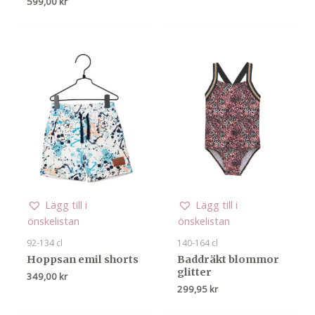
599,00
kr
Lägg till i
Lägg till i
önskelistan
önskelistan
92-134 cl
140-164 cl
Hoppsan emil shorts
Baddräkt blommor
glitter
349,00
kr
299,95
kr