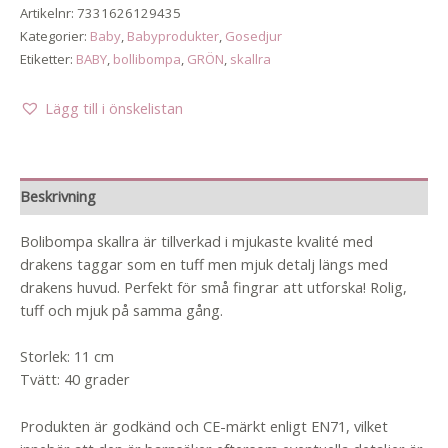
Artikelnr:
7331626129435
Kategorier:
Baby
,
Babyprodukter
,
Gosedjur
Etiketter:
BABY
,
bollibompa
,
GRÖN
,
skallra
Lägg till i önskelistan
Beskrivning
Bolibompa skallra är tillverkad i mjukaste kvalité med
drakens taggar som en tuff men mjuk detalj längs med
drakens huvud. Perfekt för små fingrar att utforska! Rolig,
tuff och mjuk på samma gång.
Storlek: 11 cm
Tvätt: 40 grader
Produkten är godkänd och CE-märkt enligt EN71, vilket