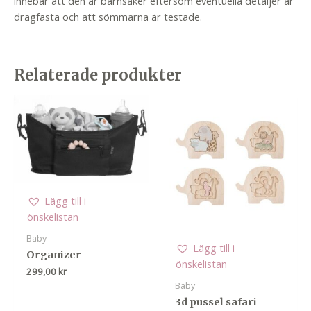
innebär att den är barnsäker eftersom eventuella detaljer är
dragfasta och att sömmarna är testade.
Relaterade produkter
Lägg till i
önskelistan
Baby
Lägg till i
Organizer
önskelistan
299,00
kr
Baby
3d pussel safari