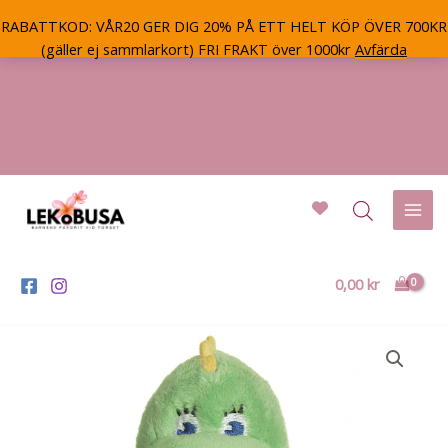
RABATTKOD: VÅR20 GER DIG 20% PÅ ETT HELT KÖP ÖVER 700KR
(gäller ej sammlarkort) FRI FRAKT över 1000kr
Avfärda
Hoppa
till
innehåll
Mai
Men
0,00
kr