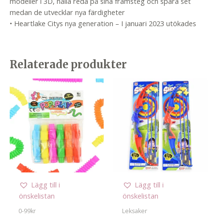
modeller i 3D, hålla reda på sina framsteg och spara set
medan de utvecklar nya färdigheter
• Heartlake Citys nya generation – I januari 2023 utökades
Relaterade produkter
Lägg till i
Lägg till i
önskelistan
önskelistan
0-99kr
Leksaker