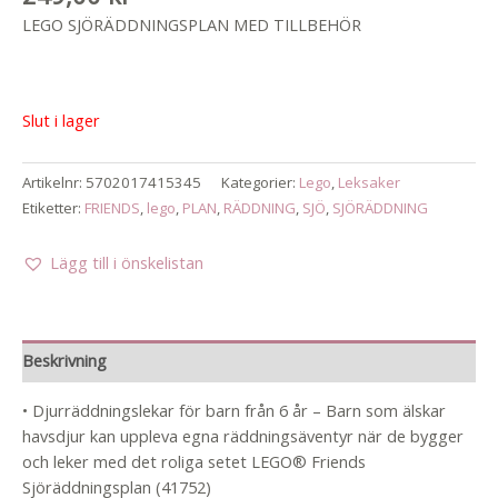
LEGO SJÖRÄDDNINGSPLAN MED TILLBEHÖR
Slut i lager
Artikelnr:
5702017415345
Kategorier:
Lego
,
Leksaker
Etiketter:
FRIENDS
,
lego
,
PLAN
,
RÄDDNING
,
SJÖ
,
SJÖRÄDDNING
Lägg till i önskelistan
Beskrivning
• Djurräddningslekar för barn från 6 år – Barn som älskar
havsdjur kan uppleva egna räddningsäventyr när de bygger
och leker med det roliga setet LEGO® Friends
Sjöräddningsplan (41752)