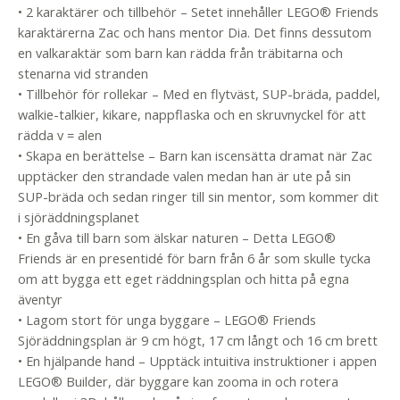
• 2 karaktärer och tillbehör – Setet innehåller LEGO® Friends
karaktärerna Zac och hans mentor Dia. Det finns dessutom
en valkaraktär som barn kan rädda från träbitarna och
stenarna vid stranden
• Tillbehör för rollekar – Med en flytväst, SUP-bräda, paddel,
walkie-talkier, kikare, nappflaska och en skruvnyckel för att
rädda v = alen
• Skapa en berättelse – Barn kan iscensätta dramat när Zac
upptäcker den strandade valen medan han är ute på sin
SUP-bräda och sedan ringer till sin mentor, som kommer dit
i sjöräddningsplanet
• En gåva till barn som älskar naturen – Detta LEGO®
Friends är en presentidé för barn från 6 år som skulle tycka
om att bygga ett eget räddningsplan och hitta på egna
äventyr
• Lagom stort för unga byggare – LEGO® Friends
Sjöräddningsplan är 9 cm högt, 17 cm långt och 16 cm brett
• En hjälpande hand – Upptäck intuitiva instruktioner i appen
LEGO® Builder, där byggare kan zooma in och rotera