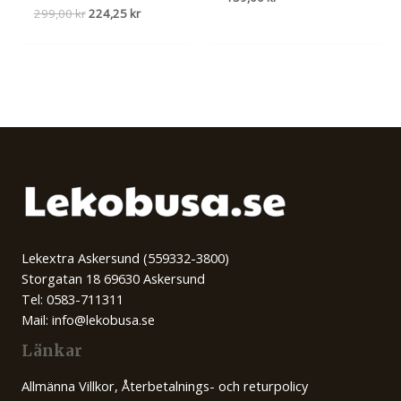
Det
Det
299,00
kr
224,25
kr
ursprungliga
nuvarande
priset
priset
var:
är:
299,00 kr.
224,25 kr.
Lekextra Askersund (559332-3800)
Storgatan 18 69630 Askersund
Tel: 0583-711311
Mail: info@lekobusa.se
Länkar
Allmänna Villkor, Återbetalnings- och returpolicy