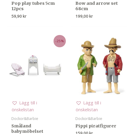
Pop play tubes 5cm
Bow and arrow set
12pcs
68cm
59,90
kr
199,00
kr
-25%
Lägg till i
Lägg till i
önskelistan
önskelistan
Dockor&Barbie
Dockor&Barbie
Småland
Pippi piratfigurer
babymöbelset
159,00
kr