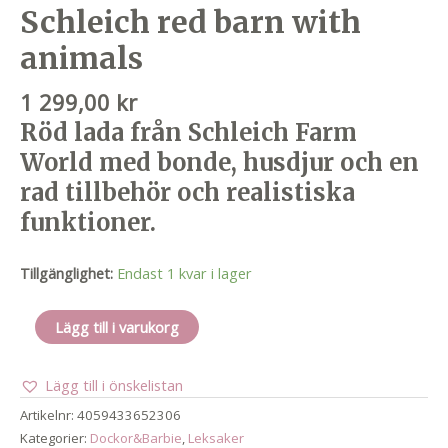
Schleich red barn with
animals
1 299,00
kr
Röd lada från Schleich Farm
World med bonde, husdjur och en
rad tillbehör och realistiska
funktioner.
Tillgänglighet:
Endast 1 kvar i lager
Schleich
Lägg till i varukorg
red
barn
Lägg till i önskelistan
with
animals
Artikelnr:
4059433652306
mängd
Kategorier:
Dockor&Barbie
,
Leksaker