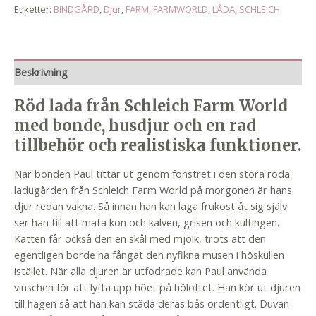
Etiketter:
BINDGÅRD
,
Djur
,
FARM
,
FARMWORLD
,
LÅDA
,
SCHLEICH
Beskrivning
Röd lada från Schleich Farm World
med bonde, husdjur och en rad
tillbehör och realistiska funktioner.
När bonden Paul tittar ut genom fönstret i den stora röda
ladugården från Schleich Farm World på morgonen är hans
djur redan vakna. Så innan han kan laga frukost åt sig själv
ser han till att mata kon och kalven, grisen och kultingen.
Katten får också den en skål med mjölk, trots att den
egentligen borde ha fångat den nyfikna musen i höskullen
istället. När alla djuren är utfodrade kan Paul använda
vinschen för att lyfta upp höet på höloftet. Han kör ut djuren
till hagen så att han kan städa deras bås ordentligt. Duvan