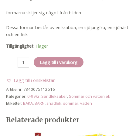
formarna skiljer sig något från bilden.
Dessa formar består av en krabba, en sjöjungfru, en sjöhäst
och en fisk.
Tillgänglighet:
I lager
Sandlek
Lägg till i varukorg
-
sandformar
Lägg till i önskelistan
4
pack
Artikelnr:
7340075112516
mängd
Kategorier:
0-99kr
,
Sandleksaker
,
Sommar och vattenlek
Etiketter:
BAKA
,
BARN
,
snadlek
,
sommar
,
vatten
Relaterade produkter