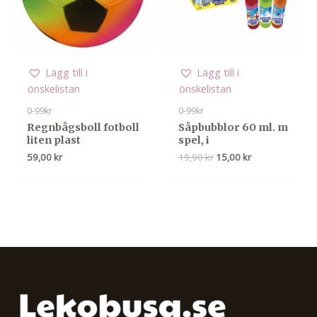
Lägg till i
Lägg till i
önskelistan
önskelistan
0-99kr
0-99kr
Regnbågsboll fotboll
Såpbubblor 60 ml. m
liten plast
spel, i
Det
Det
59,00
kr
19,90
kr
15,00
kr
ursprungliga
nuvarande
priset
priset
var:
är:
19,90 kr.
15,00 kr.