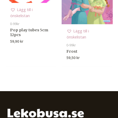
Lägg till i
önskelistan
0-99kr
Pop play tubes 5cm
Lägg till i
12pcs
önskelistan
59,90
kr
0-99kr
Frost
59,50
kr