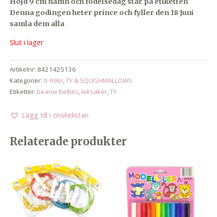
Höjd 9 cm namn och födelsedag står på etiketten
Denna godingen heter prince och fyller den 18 Juni
samla dem alla
Slut i lager
Artikelnr:
8421425136
Kategorier:
0-99kr
,
TY & SQUISHMALLOWS
Etiketter:
beanie bellies
,
leksaker
,
TY
Lägg till i önskelistan
Relaterade produkter