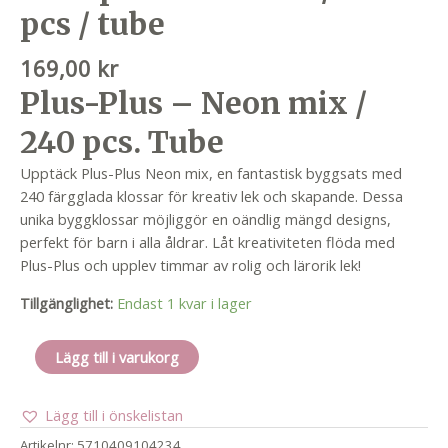
pcs / tube
169,00
kr
Plus-Plus – Neon mix /
240 pcs. Tube
Upptäck Plus-Plus Neon mix, en fantastisk byggsats med
240 färgglada klossar för kreativ lek och skapande. Dessa
unika byggklossar möjliggör en oändlig mängd designs,
perfekt för barn i alla åldrar. Låt kreativiteten flöda med
Plus-Plus och upplev timmar av rolig och lärorik lek!
Tillgänglighet:
Endast 1 kvar i lager
Plus-
Lägg till i varukorg
plus
neon
Lägg till i önskelistan
mix
/
Artikelnr:
5710409104234