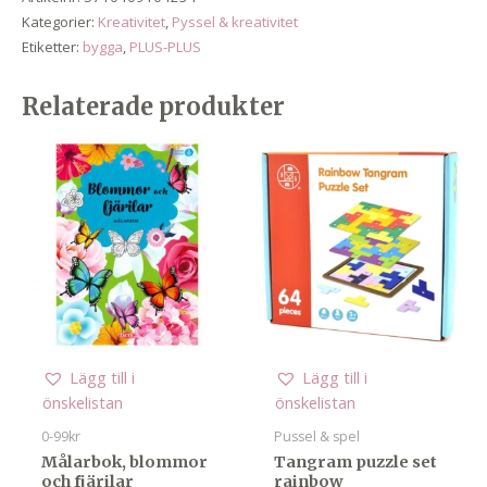
240
Kategorier:
Kreativitet
,
Pyssel & kreativitet
pcs
Etiketter:
bygga
,
PLUS-PLUS
/
tube
Relaterade produkter
mängd
Lägg till i
Lägg till i
önskelistan
önskelistan
0-99kr
Pussel & spel
Målarbok, blommor
Tangram puzzle set
och fjärilar
rainbow