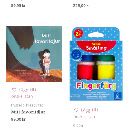
59,95
kr
229,00
kr
Lägg till i
önskelistan
Pyssel & kreativitet
Lägg till i
Mitt favoritdjur
önskelistan
99,00
kr
0-99kr