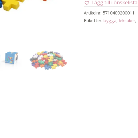
Lägg till i önskelist
basic
mix
Artikelnr:
5710409200011
/
Etiketter:
bygga
,
leksaker
,
100
mängd