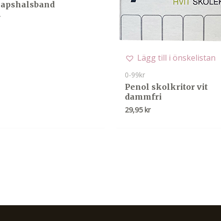
apshalsband
r
Lägg till i önskelistan
0-99kr
Penol skolkritor vit
dammfri
29,95
kr