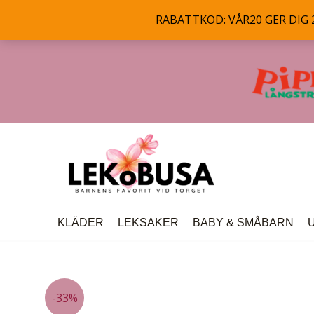
RABATTKOD: VÅR20 GER DIG 20
Hoppa
till
innehåll
KLÄDER
LEKSAKER
BABY & SMÅBARN
-33%