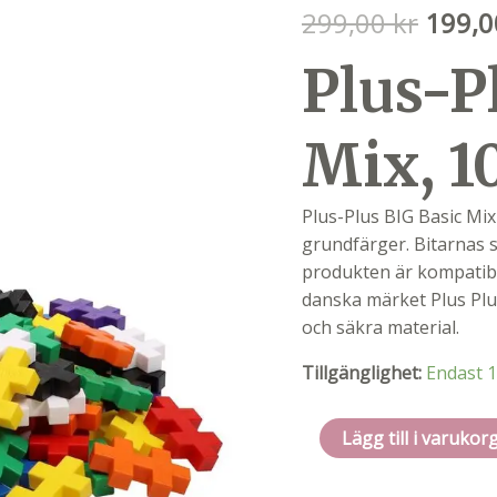
Det
299,00
kr
199,
urspr
Plus-P
priset
var:
299,0
Mix, 1
Plus-Plus BIG Basic Mix
grundfärger. Bitarnas 
produkten är kompatibel
danska märket Plus Plu
och säkra material.
Tillgänglighet:
Endast 1
Plus-
Lägg till i varukor
plus
big