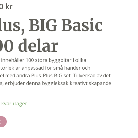
Det
00
kr
ungliga
nuvarande
lus, BIG Basic
priset
är:
0 kr.
199,00 kr.
00 delar
 innehåller 100 stora byggbitar i olika
storlek är anpassad för små händer och
 med andra Plus-Plus BIG set. Tillverkad av det
s, erbjuder denna byggleksak kreativt skapande
 kvar i lager
g