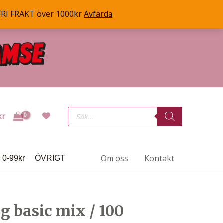
FRI FRAKT över 1000kr
Avfärda
Products
kr
search
Om oss
Kontakt
0-99kr
ÖVRIGT
g basic mix / 100