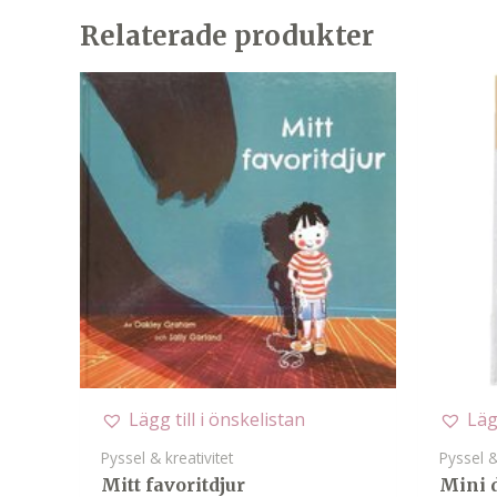
Relaterade produkter
Lägg till i önskelistan
Läg
Pyssel & kreativitet
Pyssel &
Mitt favoritdjur
Mini d