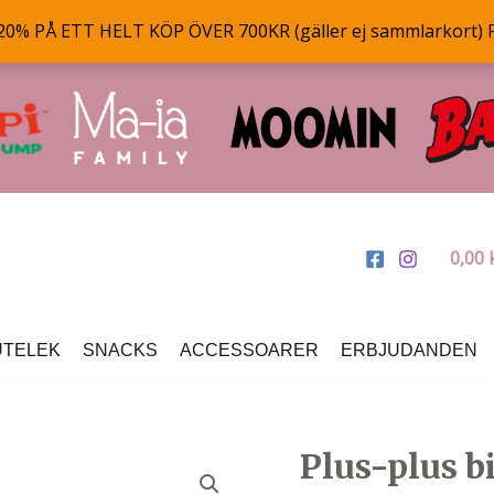
% PÅ ETT HELT KÖP ÖVER 700KR (gäller ej sammlarkort) 
0,00
UTELEK
SNACKS
ACCESSOARER
ERBJUDANDEN
Plus-plus bi