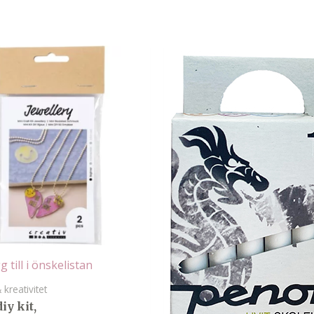
g till i önskelistan
 kreativitet
iy kit,