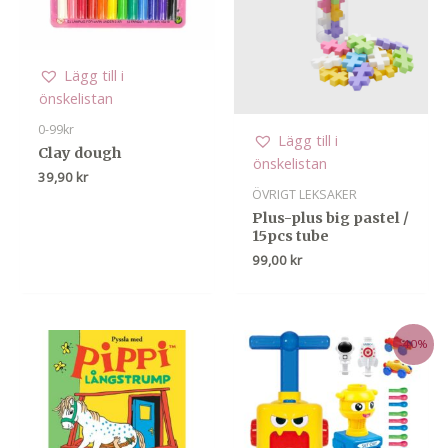
Lägg till i
önskelistan
0-99kr
Lägg till i
Clay dough
önskelistan
39,90
kr
ÖVRIGT LEKSAKER
Plus-plus big pastel /
15pcs tube
99,00
kr
-40%