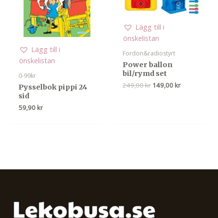
Lägg till i
önskelistan
Lägg till i
Fordon&radiostyrt
önskelistan
Power ballon
bil/rymd set
0-99kr
Det
Det
249,00
kr
149,00
kr
Pysselbok pippi 24
ursprungliga
nuvarande
sid
priset
priset
59,90
kr
var:
är:
249,00 kr.
149,00 kr.