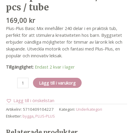
pcs / tube
169,00
kr
Plus-Plus Basic Mix innehåller 240 delar i en praktisk tub,
perfekt för att stimulera kreativiteten hos barn. Byggsetet
erbjuder oändliga möjligheter för timmar av lärorik lek och
skapande. Utveckla motorik och fantasi med Plus-Plus, en
populär och innovativ leksak.
Tillgänglighet:
Endast 2 kvar i lager
Plus-
Lägg till i varukorg
plus
basic
Lägg till i önskelistan
mix
/
Artikelnr:
5710409104227
Kategori:
Underkategori
240
Etiketter:
bygga
,
PLUS-PLUS
pcs
/
Relaterade produkter