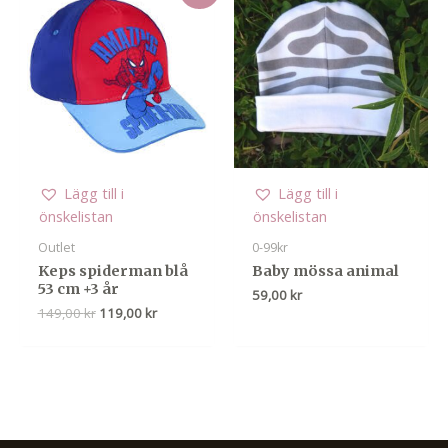
Lägg till i
Lägg till i
önskelistan
önskelistan
Outlet
0-99kr
Keps spiderman blå
Baby mössa animal
53 cm +3 år
59,00
kr
Det
Det
149,00
kr
119,00
kr
ursprungliga
nuvarande
priset
priset
var:
är:
149,00 kr.
119,00 kr.