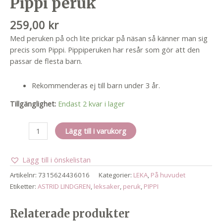
Pippi peruk
259,00
kr
Med peruken på och lite prickar på näsan så känner man sig
precis som Pippi. Pippiperuken har resår som gör att den
passar de flesta barn.
Rekommenderas ej till barn under 3 år.
Tillgänglighet:
Endast 2 kvar i lager
Pippi
Lägg till i varukorg
peruk
mängd
Lägg till i önskelistan
Artikelnr:
7315624436016
Kategorier:
LEKA
,
På huvudet
Etiketter:
ASTRID LINDGREN
,
leksaker
,
peruk
,
PIPPI
Relaterade produkter