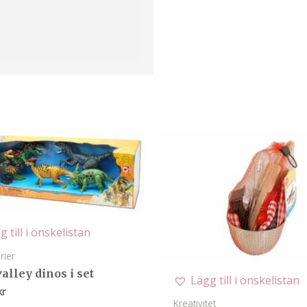
g till i önskelistan
rier
alley dinos i set
Lägg till i önskelistan
kr
Kreativitet