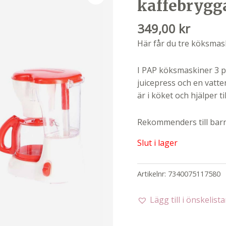
kaffebrygg
349,00
kr
Här får du tre köksmas
I PAP köksmaskiner 3 p
juicepress och en vatten
är i köket och hjälper til
Rekommenders till barn 
Slut i lager
Artikelnr:
7340075117580
Lägg till i önskelist