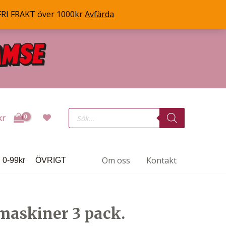
FRI FRAKT över 1000kr
Avfärda
Products
kr
search
Om oss
Kontakt
0-99kr
ÖVRIGT
maskiner 3 pack.