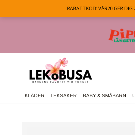
RABATTKOD: VÅR20 GER DIG 20
Hoppa
till
innehåll
KLÄDER
LEKSAKER
BABY & SMÅBARN