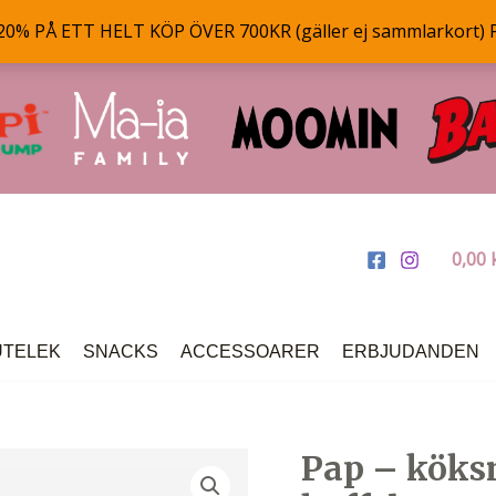
% PÅ ETT HELT KÖP ÖVER 700KR (gäller ej sammlarkort) 
0,00
UTELEK
SNACKS
ACCESSOARER
ERBJUDANDEN
Pap – köks