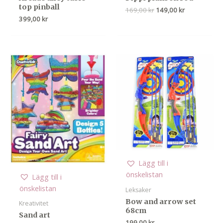
top pinball
Det
Det
169,00
kr
149,00
kr
ursprungliga
nuvarande
399,00
kr
priset
priset
var:
är:
169,00 kr.
149,00 kr.
Lägg till i
önskelistan
Lägg till i
önskelistan
Leksaker
Bow and arrow set
Kreativitet
68cm
Sand art
199,00
kr