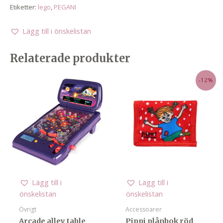
Etiketter:
lego
,
PEGANI
Lägg till i önskelistan
Relaterade produkter
-12%
Lägg till i
Lägg till i
önskelistan
önskelistan
Övrigt
Accessoarer
Arcade alley table
Pippi plånbok röd