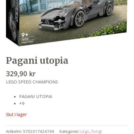
Pagani utopia
329,90
kr
LEGO SPEED CHAMPIONS
PAGANI UTOPIA
+9
Slut i lager
Artikelnr:
5702017424194
Kategorier:
Lego
,
Övrigt