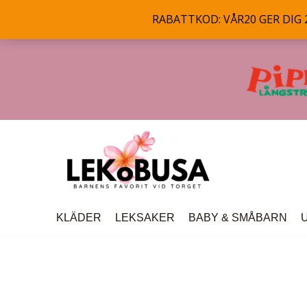
RABATTKOD: VÅR20 GER DIG 20
Hoppa
till
innehåll
KLÄDER
LEKSAKER
BABY & SMÅBARN