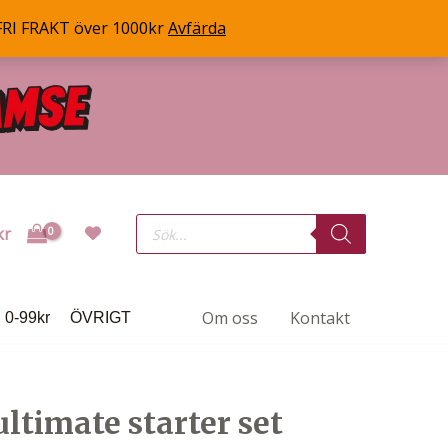
FRI FRAKT över 1000kr
Avfärda
Products
kr
search
Om oss
Kontakt
0-99kr
ÖVRIGT
 ultimate starter set