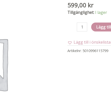
599,00
kr
Tillgänglighet:
I lager
Ner
Lägg til
elite
jr
Lägg till i önskelist
ultimate
starter
Artikelnr:
5010996115799
set
mängd