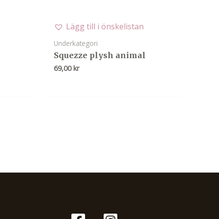
Lägg till i önskelistan
Underkategori
Squezze plysh animal
69,00
kr