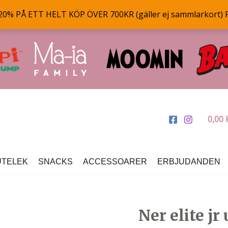
% PÅ ETT HELT KÖP ÖVER 700KR (gäller ej sammlarkort) 
0,00
UTELEK
SNACKS
ACCESSOARER
ERBJUDANDEN
Ner elite jr