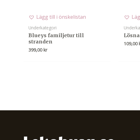
Lägg till i önskelistan
Läg
Underkategori
Underka
Blueys familjetur till
Lösna
stranden
109,00
399,00
kr