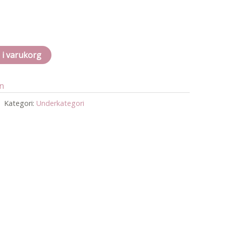
l i varukorg
an
Kategori:
Underkategori