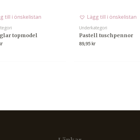
g till i önskelistan
Lägg till i önskelistan
tegori
Underkategori
glar topmodel
Pastell tuschpennor
kr
89,95
kr
Länkar