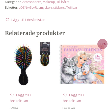
Kategorier:
Accessoarer
,
Makeup
,
Till håret
Etiketter:
LÖSNAGLAR
,
smycken
,
stickers
,
Toffsar
Lägg till i önskelistan
Relaterade produkter
-17%
Lägg till i
Lägg till i
önskelistan
önskelistan
0-99kr
Leksaker