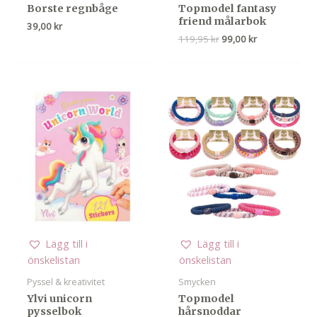
Borste regnbåge
Topmodel fantasy
friend målarbok
39,00
kr
Det
Det
119,95
kr
99,00
kr
ursprungliga
nuvarande
priset
priset
var:
är:
119,95 kr.
99,00 kr.
Lägg till i
Lägg till i
önskelistan
önskelistan
Pyssel & kreativitet
Smycken
Ylvi unicorn
Topmodel
pysselbok
hårsnoddar