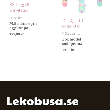
Lägg till i
önskelistan
Leksaker
Lägg till i
Måla dina egna
önskelistan
äggkoppa
Måla och rita
199,00
kr
Topmodel
suddpenna
39,00
kr