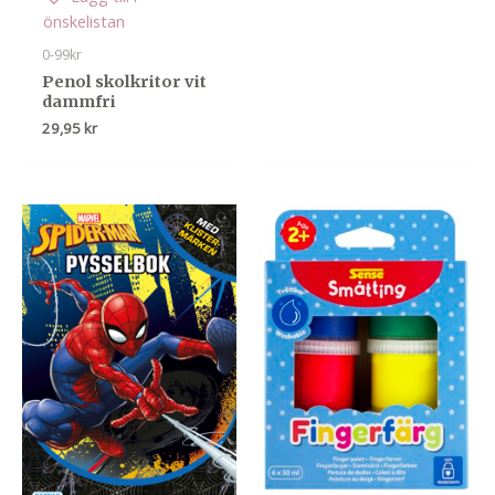
önskelistan
0-99kr
Penol skolkritor vit
dammfri
29,95
kr