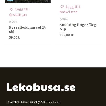
Lägg till i
Lägg till i
önskelistan
önskelistan
0-99kr
0-99kr
Småtting fingerfärg
Pysselbok marvel 24
6-p
sid
129,00
kr
59,00
kr
Lekextra Askersund (559332-3800)