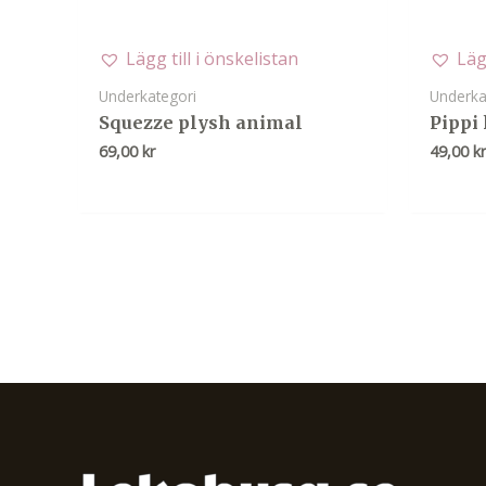
Lägg till i önskelistan
Läg
Underkategori
Underka
Squezze plysh animal
Pippi
69,00
kr
49,00
k