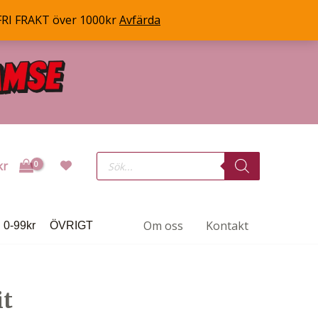
FRI FRAKT över 1000kr
Avfärda
Products
kr
search
Om oss
Kontakt
0-99kr
ÖVRIGT
it