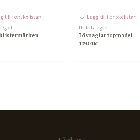
g till i önskelistan
Lägg till i önskelistan
tegori
Underkategori
 klistermärken
Lösnaglar topmodel
r
109,00
kr
Länkar