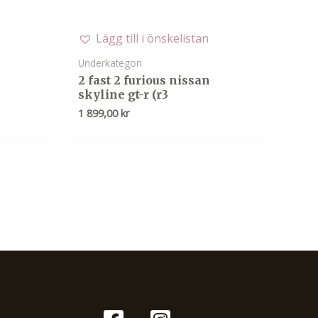
Lägg till i önskelistan
Underkategori
2 fast 2 furious nissan
skyline gt-r (r3
1 899,00
kr