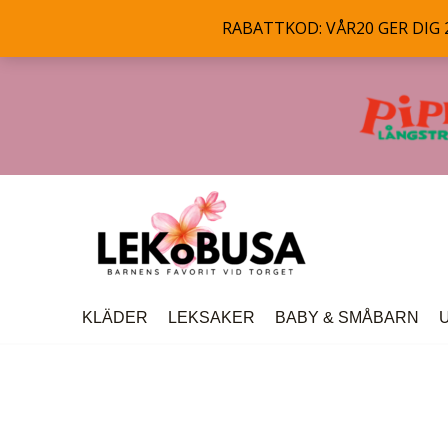
RABATTKOD: VÅR20 GER DIG 20
Hoppa
till
innehåll
KLÄDER
LEKSAKER
BABY & SMÅBARN