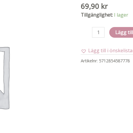
69,90
kr
Tillgänglighet:
I lager
Jewellery
Lägg til
kit
mängd
Lägg till i önskelist
Artikelnr:
5712854587778