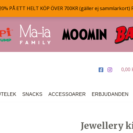
% PÅ ETT HELT KÖP ÖVER 700KR (gäller ej sammlarkort) 
0,00
UTELEK
SNACKS
ACCESSOARER
ERBJUDANDEN
Jewellery k