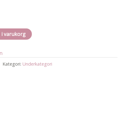
l i varukorg
an
Kategori:
Underkategori