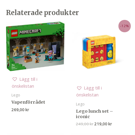
Relaterade produkter
-12%
Lägg till i
önskelistan
Lägg till i
önskelistan
Lego
Vapenförrådet
Lego
269,00
kr
Lego lunch set –
iconic
Det
Det
249,00
kr
219,00
kr
ursprungliga
nuvarande
priset
priset