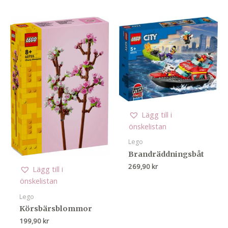
var:
är:
249,00 kr.
219,00 kr.
Lägg till i
önskelistan
Lego
Brandräddningsbåt
269,90
kr
Lägg till i
önskelistan
Lego
Körsbärsblommor
199,90
kr