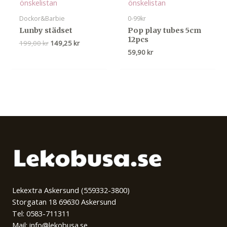
önskelistan
önskelistan
Dockor&Barbie
0-99kr
Lunby städset
Pop play tubes 5cm
12pcs
Det
Det
199,00
kr
149,25
kr
ursprungliga
nuvarande
59,90
kr
priset
priset
var:
är:
199,00 kr.
149,25 kr.
Lekextra Askersund (559332-3800)
Storgatan 18 69630 Askersund
Tel: 0583-711311
Mail: info@lekobusa.se