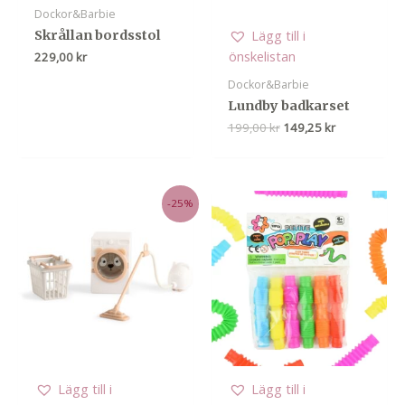
Dockor&Barbie
Lägg till i
Skrållan bordsstol
önskelistan
229,00
kr
Dockor&Barbie
Lundby badkarset
Det
Det
199,00
kr
149,25
kr
ursprungliga
nuvarande
priset
priset
var:
är:
199,00 kr.
149,25 kr.
-25%
Lägg till i
Lägg till i