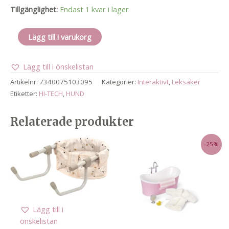
Tillgänglighet:
Endast 1 kvar i lager
Hi-
Lägg till i varukorg
tech
-
Lägg till i önskelistan
i/r
robot
Artikelnr:
7340075103095
Kategorier:
Interaktivt
,
Leksaker
dog
Etiketter:
HI-TECH
,
HUND
mängd
Relaterade produkter
-25%
Lägg till i
önskelistan