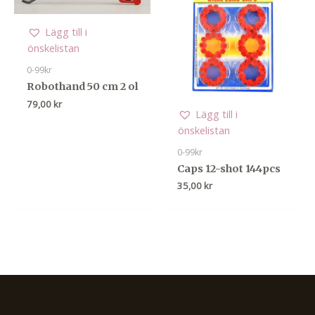
Lägg till i
önskelistan
0-99kr
Robothand 50 cm 2 ol
79,00
kr
Lägg till i
önskelistan
0-99kr
Caps 12-shot 144pcs
35,00
kr