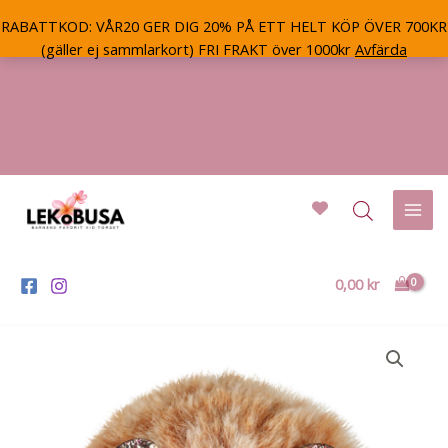
RABATTKOD: VÅR20 GER DIG 20% PÅ ETT HELT KÖP ÖVER 700KR
(gäller ej sammlarkort) FRI FRAKT över 1000kr
Avfärda
Hoppa
till
innehåll
Mai
Men
0,00
kr