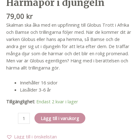
Härmapor i djungeln
79,00
kr
Skalman ska åka med en uppfinning till Globus Trott i Afrika
och Bamse och trillingarna följer med. När de kommer dit är
varken Globus eller hans apa hemma, så Bamse och de
andra ger sig ut i djungeln för att leta efter dem. De träffar
många djur som de härmar och det blir en rolig promenad.
Men var är Globus egentligen? Häng med i berättelsen och
härma allt trillingarna gör.
Innehåller 16 sidor
Läsålder 3-6 år
Tillgänglighet:
Endast 2 kvar i lager
Härmapor
Lägg till i varukorg
i
djungeln
Lägg till i önskelistan
mängd