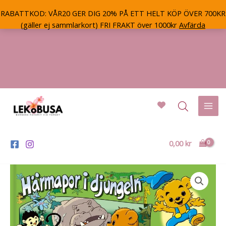
RABATTKOD: VÅR20 GER DIG 20% PÅ ETT HELT KÖP ÖVER 700KR
(gäller ej sammlarkort) FRI FRAKT över 1000kr
Avfärda
Hoppa
till
innehåll
Mai
Men
0,00
kr