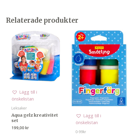
Relaterade produkter
Lägg till i
önskelistan
Leksaker
Aqua gelz kreativitet
Lägg till i
set
önskelistan
199,00
kr
0-99kr