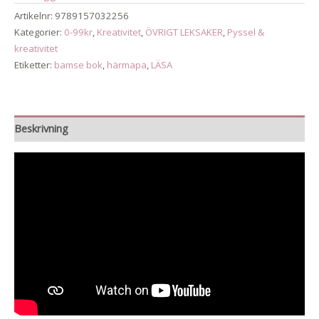
Artikelnr:
9789157032256
Kategorier:
0-99kr
,
Kreativitet
,
ÖVRIGT LEKSAKER
,
Pyssel &
kreativitet
Etiketter:
bamse bok
,
härmapa
,
LÄSA
Beskrivning