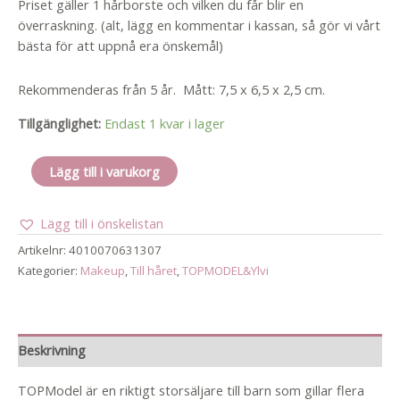
Priset gäller 1 hårborste och vilken du får blir en
överraskning. (alt, lägg en kommentar i kassan, så gör vi vårt
bästa för att uppnå era önskemål)
Rekommenderas från 5 år. Mått: 7,5 x 6,5 x 2,5 cm.
Tillgänglighet:
Endast 1 kvar i lager
Hårborste
Lägg till i varukorg
med
spegel
Lägg till i önskelistan
mängd
Artikelnr:
4010070631307
Kategorier:
Makeup
,
Till håret
,
TOPMODEL&Ylvi
Beskrivning
TOPModel är en riktigt storsäljare till barn som gillar flera