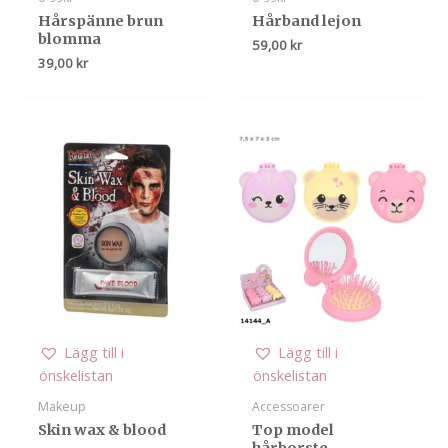
Hårspänne brun
Hårband lejon
blomma
59,00
kr
39,00
kr
Lägg till i
Lägg till i
önskelistan
önskelistan
Makeup
Accessoarer
Skin wax & blood
Top model